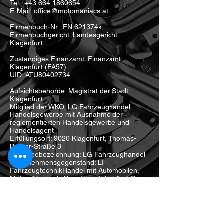
Tel.:
+43 664 1860654
E-Mail:
office@motomaniacs.at
Firmenbuch-Nr.: FN 621374k
Firmenbuchgericht: Landesgericht
Klagenfurt
Zuständiges Finanzamt: Finanzamt
Klagenfurt (FA57)
UID: ATU80402734
Aufsichtsbehörde: Magistrat der Stadt
Klagenfurt
Mitglied der WKO, LG Fahrzeughandel
Handelsgewerbe mit Ausnahme der
reglementierten Handelsgewerbe und
Handelsagent
Erfüllungsort: 9020 Klagenfurt, Thomas-
Bohrer-Straße 3
Gewerbebezeichnung: LG Fahrzeughandel
Unternehmensgegenstand: LI
FahrzeugtechnikHandel mit Automobilen,
Motorrädern inkl.Bereifung,Zubehör, LG
Fahrzeughandel Handelsgewerbe mit
Ausnahme der reglementierten
Handelsgewerbe und Handelsagent
Medieninhaber, Herausgeber, Verleger:
Moto Maniacs GmbH